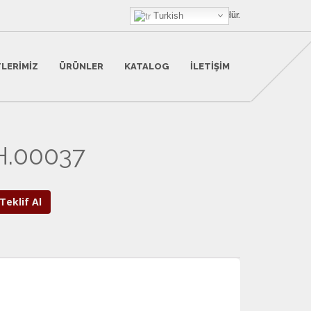
HanX Bir
Turkish
Otohan
Ürünüdür.
LERIMIZ
ÜRÜNLER
KATALOG
İLETIŞIM
H.00037
Teklif Al