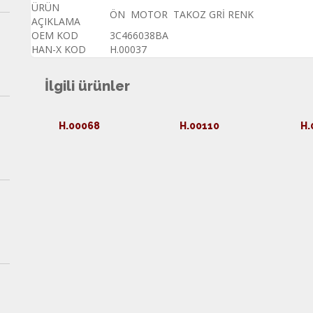
ÜRÜN
ÖN MOTOR TAKOZ GRİ RENK
AÇIKLAMA
OEM KOD
3C466038BA
HAN-X KOD
H.00037
İlgili ürünler
H.00068
H.00110
H.