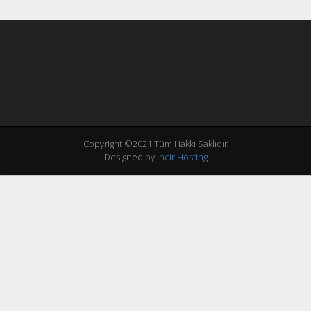
Copyright ©2021 Tüm Hakkı Saklıdır
Designed by
İncir Hosting