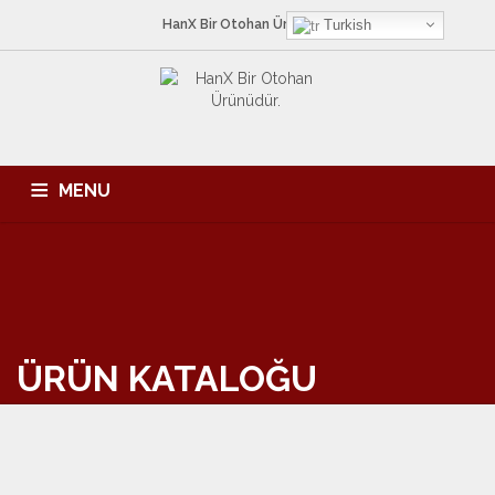
HanX Bir
Otohan
Ürünüdür.
Turkish
MENU
ANA SAYFA
HAKKIMIZDA
HIZMETLERIMIZ
ÜRÜNLER
KATALOG
İLETIŞIM
ÜRÜN KATALOĞU