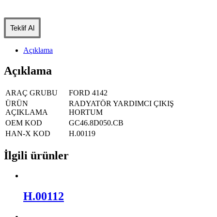
Teklif Al
Açıklama
Açıklama
ARAÇ GRUBU
FORD 4142
ÜRÜN
RADYATÖR YARDIMCI ÇIKIŞ
AÇIKLAMA
HORTUM
OEM KOD
GC46.8D050.CB
HAN-X KOD
H.00119
İlgili ürünler
H.00112