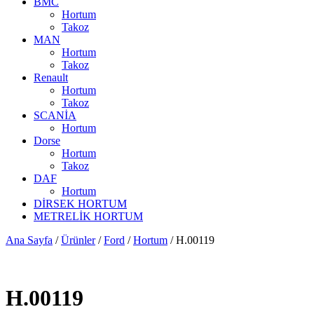
BMC
Hortum
Takoz
MAN
Hortum
Takoz
Renault
Hortum
Takoz
SCANİA
Hortum
Dorse
Hortum
Takoz
DAF
Hortum
DİRSEK HORTUM
METRELİK HORTUM
Ana Sayfa
/
Ürünler
/
Ford
/
Hortum
/ H.00119
H.00119