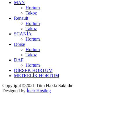
MAN
Hortum
Takoz
Renault
Hortum
Takoz
SCANİA
Hortum
Dorse
Hortum
Takoz
DAF
Hortum
DİRSEK HORTUM
METRELİK HORTUM
Copyright ©2021 Tüm Hakkı Saklıdır
Designed by
İncir Hosting