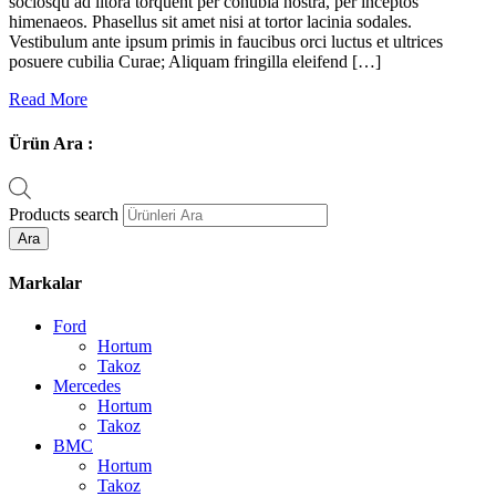
sociosqu ad litora torquent per conubia nostra, per inceptos
himenaeos. Phasellus sit amet nisi at tortor lacinia sodales.
Vestibulum ante ipsum primis in faucibus orci luctus et ultrices
posuere cubilia Curae; Aliquam fringilla eleifend […]
Read More
Ürün Ara :
Products search
Ara
Markalar
Ford
Hortum
Takoz
Mercedes
Hortum
Takoz
BMC
Hortum
Takoz