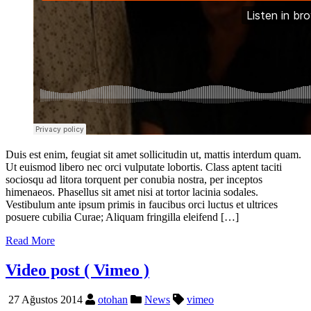
Duis est enim, feugiat sit amet sollicitudin ut, mattis interdum quam.
Ut euismod libero nec orci vulputate lobortis. Class aptent taciti
sociosqu ad litora torquent per conubia nostra, per inceptos
himenaeos. Phasellus sit amet nisi at tortor lacinia sodales.
Vestibulum ante ipsum primis in faucibus orci luctus et ultrices
posuere cubilia Curae; Aliquam fringilla eleifend […]
Read More
Video post ( Vimeo )
27 Ağustos 2014
otohan
News
vimeo