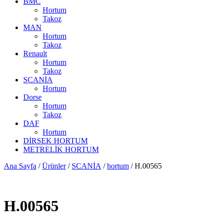
BMC
Hortum
Takoz
MAN
Hortum
Takoz
Renault
Hortum
Takoz
SCANİA
Hortum
Dorse
Hortum
Takoz
DAF
Hortum
DİRSEK HORTUM
METRELİK HORTUM
Ana Sayfa
/
Ürünler
/
SCANİA
/
hortum
/ H.00565
H.00565