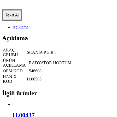
Teklif Al
Açıklama
Açıklama
ARAÇ
SCANİA P.G.R.T
GRUBU
ÜRÜN
RADYATÖR HORTUM
AÇIKLAMA
OEM KOD
1546608
HAN-X
H.00565
KOD
İlgili ürünler
H.00437