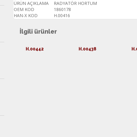
ÜRÜN AÇIKLAMA
RADYATÖR HORTUM
OEM KOD
1860178
HAN-X KOD
H.00416
İlgili ürünler
H.00442
H.00438
H.