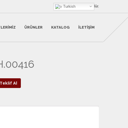
HanX Bir
Turkish
Otohan
Ürünüdür.
LERIMIZ
ÜRÜNLER
KATALOG
İLETIŞIM
H.00416
Teklif Al