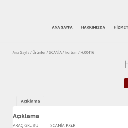
ANA SAYFA
HAKKIMIZDA
HIZMET
Ana Sayfa
/
Ürünler
/
SCANİA
/
hortum
/ H.00416
Açıklama
Açıklama
ARAÇ GRUBU
SCANİA P.G.R