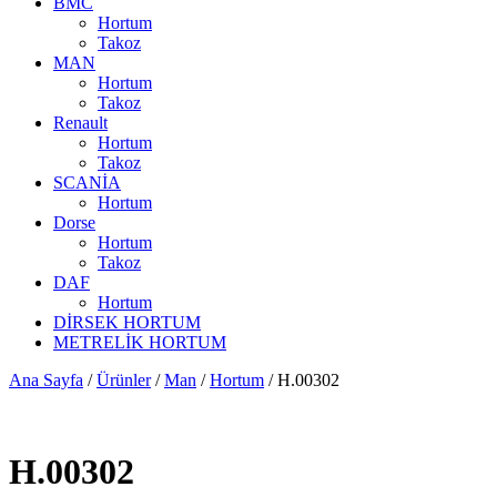
BMC
Hortum
Takoz
MAN
Hortum
Takoz
Renault
Hortum
Takoz
SCANİA
Hortum
Dorse
Hortum
Takoz
DAF
Hortum
DİRSEK HORTUM
METRELİK HORTUM
Ana Sayfa
/
Ürünler
/
Man
/
Hortum
/ H.00302
H.00302