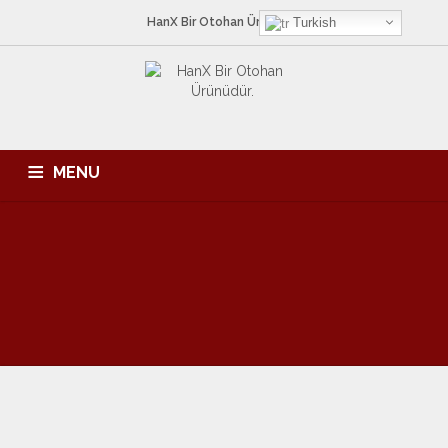
HanX Bir
Otohan
Ürünüdür.
Turkish
MENU
ANA SAYFA
HAKKIMIZDA
HIZMETLERIMIZ
ÜRÜNLER
KATALOG
İLETIŞIM