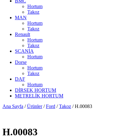
BMC
Hortum
Takoz
MAN
Hortum
Takoz
Renault
Hortum
Takoz
SCANİA
Hortum
Dorse
Hortum
Takoz
DAF
Hortum
DİRSEK HORTUM
METRELİK HORTUM
Ana Sayfa
/
Ürünler
/
Ford
/
Takoz
/ H.00083
H.00083