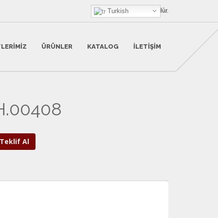
HanX Bir
Turkish
Otohan
Ürünüdür.
LERIMIZ
ÜRÜNLER
KATALOG
İLETIŞIM
H.00408
Teklif Al