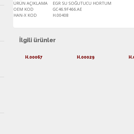
ÜRÜN AÇIKLAMA
EGR SU SOĞUTUCU HORTUM
OEM KOD
GC46.9F466.AE
HAN-X KOD
H.00408
İlgili ürünler
H.00067
H.00029
H.