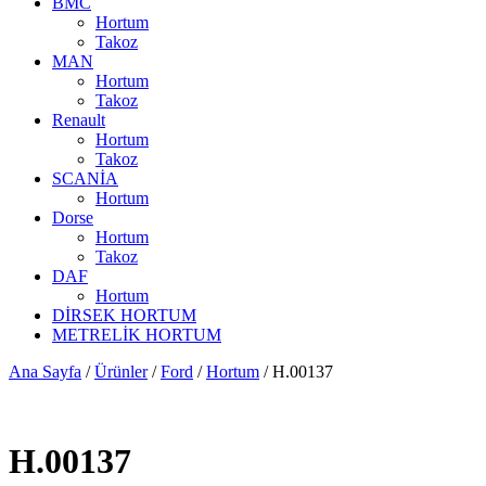
BMC
Hortum
Takoz
MAN
Hortum
Takoz
Renault
Hortum
Takoz
SCANİA
Hortum
Dorse
Hortum
Takoz
DAF
Hortum
DİRSEK HORTUM
METRELİK HORTUM
Ana Sayfa
/
Ürünler
/
Ford
/
Hortum
/ H.00137
H.00137