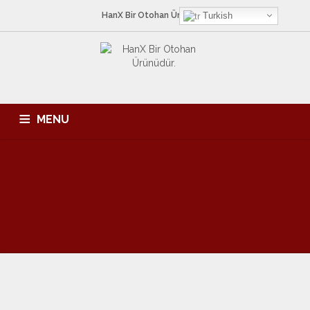
HanX Bir
Otohan
Ürünüdür.
Turkish
MENU
ANA SAYFA
HAKKIMIZDA
HIZMETLERIMIZ
ÜRÜNLER
KATALOG
İLETIŞIM