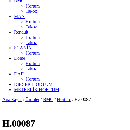
BMC
Hortum
Takoz
MAN
Hortum
Takoz
Renault
Hortum
Takoz
SCANİA
Hortum
Dorse
Hortum
Takoz
DAF
Hortum
DİRSEK HORTUM
METRELİK HORTUM
Ana Sayfa
/
Ürünler
/
BMC
/
Hortum
/ H.00087
H.00087