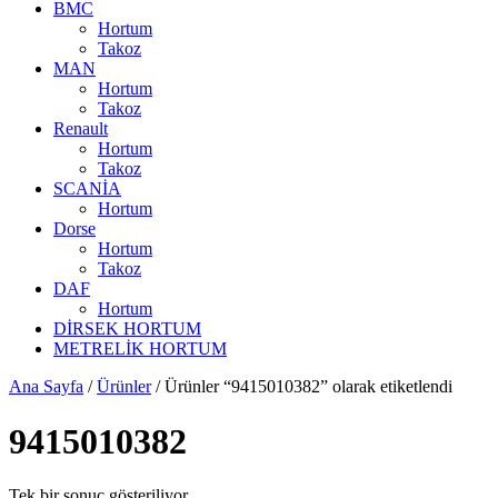
BMC
Hortum
Takoz
MAN
Hortum
Takoz
Renault
Hortum
Takoz
SCANİA
Hortum
Dorse
Hortum
Takoz
DAF
Hortum
DİRSEK HORTUM
METRELİK HORTUM
Ana Sayfa
/
Ürünler
/ Ürünler “9415010382” olarak etiketlendi
9415010382
Tek bir sonuç gösteriliyor