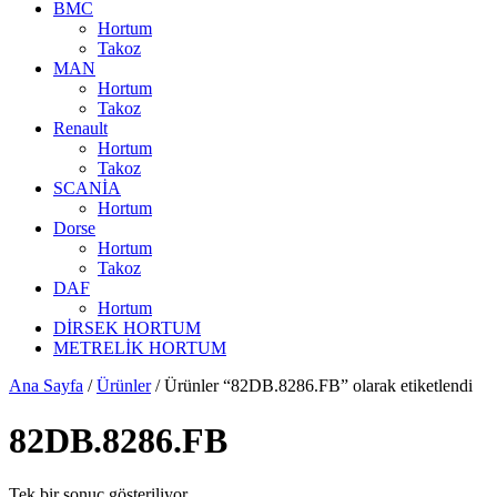
BMC
Hortum
Takoz
MAN
Hortum
Takoz
Renault
Hortum
Takoz
SCANİA
Hortum
Dorse
Hortum
Takoz
DAF
Hortum
DİRSEK HORTUM
METRELİK HORTUM
Ana Sayfa
/
Ürünler
/ Ürünler “82DB.8286.FB” olarak etiketlendi
82DB.8286.FB
Tek bir sonuç gösteriliyor