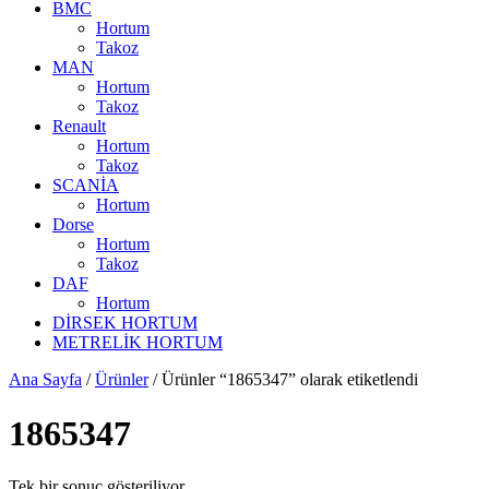
BMC
Hortum
Takoz
MAN
Hortum
Takoz
Renault
Hortum
Takoz
SCANİA
Hortum
Dorse
Hortum
Takoz
DAF
Hortum
DİRSEK HORTUM
METRELİK HORTUM
Ana Sayfa
/
Ürünler
/ Ürünler “1865347” olarak etiketlendi
1865347
Tek bir sonuç gösteriliyor