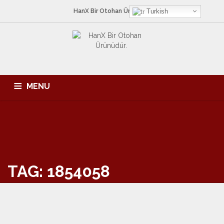
HanX Bir
Otohan
Ürünüdür.
Turkish
MENU
ANA SAYFA
HAKKIMIZDA
HIZMETLERIMIZ
ÜRÜNLER
KATALOG
İLETIŞIM
TAG: 1854058