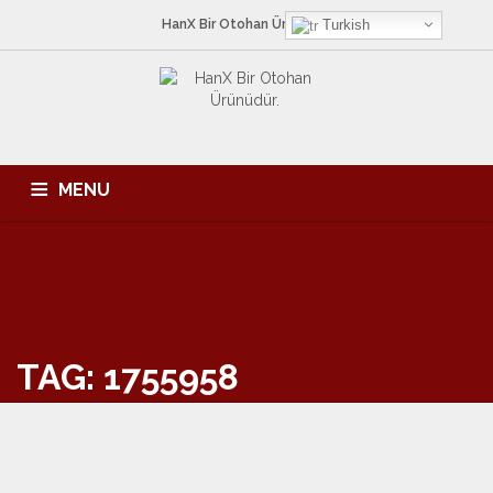
HanX Bir
Otohan
Ürünüdür.
Turkish
MENU
ANA SAYFA
HAKKIMIZDA
HIZMETLERIMIZ
ÜRÜNLER
KATALOG
İLETIŞIM
TAG: 1755958