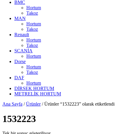
BMC
Hortum
Takoz
MAN
Hortum
Takoz
Renault
Hortum
Takoz
SCANİA
Hortum
Dorse
Hortum
Takoz
DAF
Hortum
DİRSEK HORTUM
METRELİK HORTUM
Ana Sayfa
/
Ürünler
/ Ürünler “1532223” olarak etiketlendi
1532223
Tek bir sonuç gösteriliyor