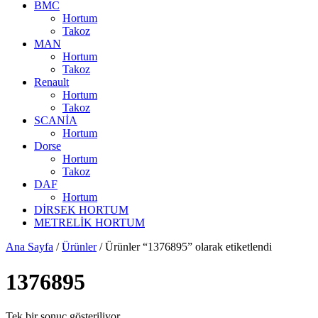
BMC
Hortum
Takoz
MAN
Hortum
Takoz
Renault
Hortum
Takoz
SCANİA
Hortum
Dorse
Hortum
Takoz
DAF
Hortum
DİRSEK HORTUM
METRELİK HORTUM
Ana Sayfa
/
Ürünler
/ Ürünler “1376895” olarak etiketlendi
1376895
Tek bir sonuç gösteriliyor